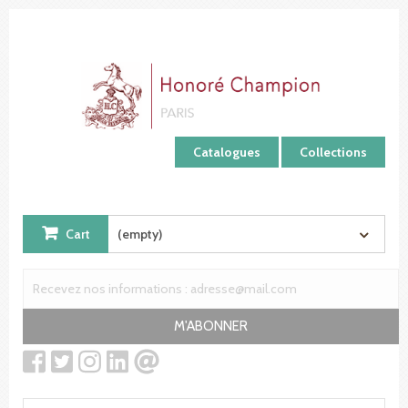
Cookies management panel
Catalogues
Collections
Cart
(empty)
M'ABONNER