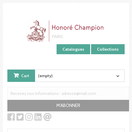
Cookies management panel
Catalogues
Collections
Cart
(empty)
M'ABONNER