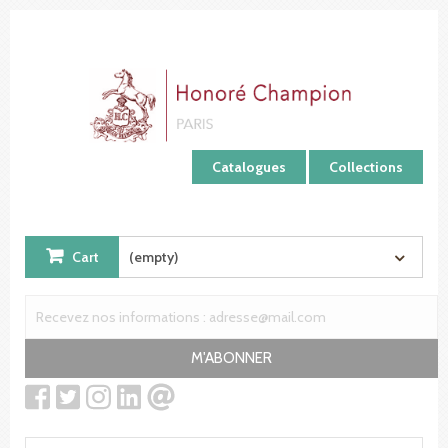
Cookies management panel
Catalogues
Collections
Cart
(empty)
M'ABONNER