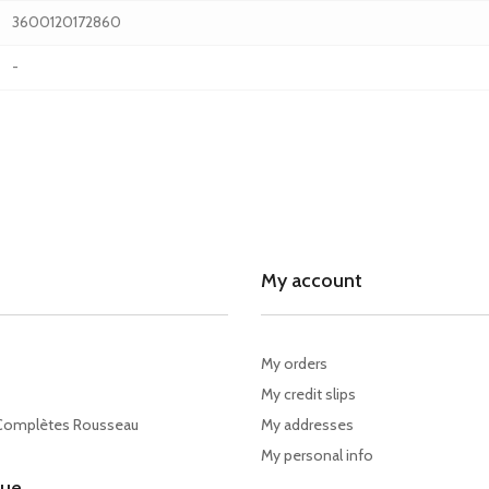
3600120172860
-
My account
My orders
My credit slips
Complètes Rousseau
My addresses
My personal info
gue