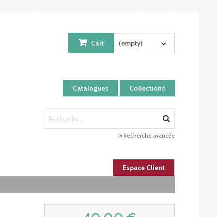
Cart
(empty)
Catalogues
Collections
Recherche avancée
Espace Client