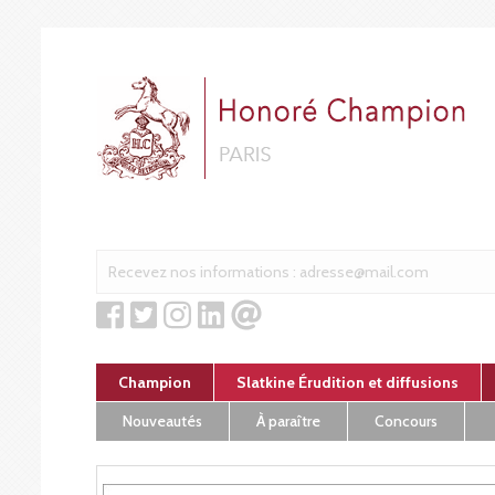
Cookies management panel
Champion
Slatkine Érudition et diffusions
Nouveautés
À paraître
Concours