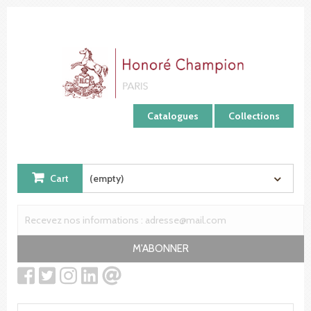
Cookies management panel
Catalogues
Collections
Cart
(empty)
M'ABONNER