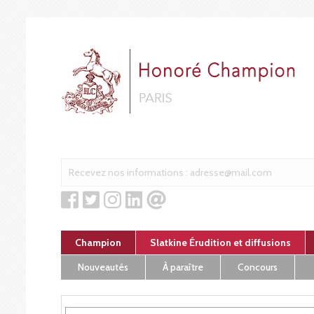
Cookies management panel
Champion
Slatkine Érudition et diffusions
Nouveautés
À paraître
Concours