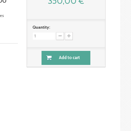
350,00 €
DU
nes
Quantity:
Add to cart