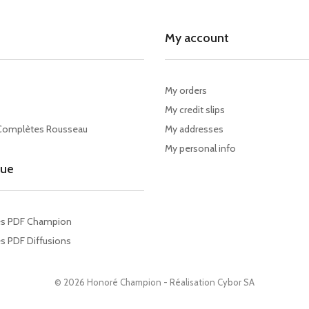
My account
My orders
My credit slips
Complètes Rousseau
My addresses
My personal info
gue
es PDF Champion
s PDF Diffusions
© 2026 Honoré Champion - Réalisation
Cybor SA