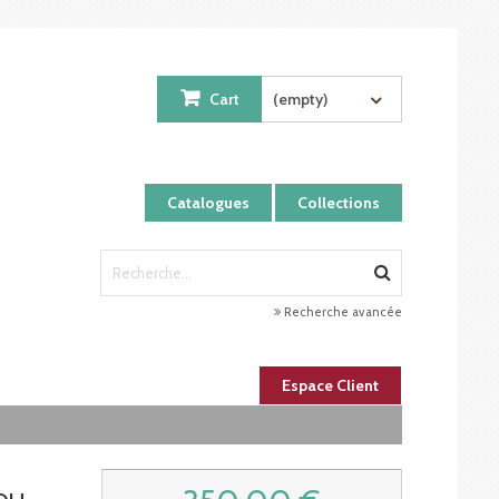
Cart
(empty)
Catalogues
Collections
Recherche avancée
Espace Client