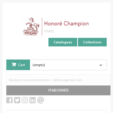
Cookies management panel
Catalogues
Collections
Cart
(empty)
M'ABONNER