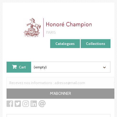
Cookies management panel
Catalogues
Collections
Cart
(empty)
M'ABONNER