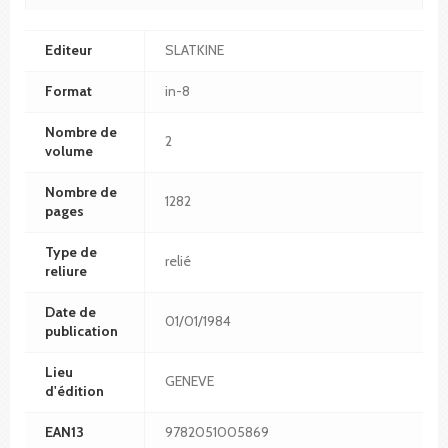
Editeur
SLATKINE
Format
in-8
Nombre de
2
volume
Nombre de
1282
pages
Type de
relié
reliure
Date de
01/01/1984
publication
Lieu
GENEVE
d'édition
EAN13
9782051005869