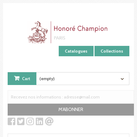
Cookies management panel
Catalogues
Collections
Cart
(empty)
M'ABONNER