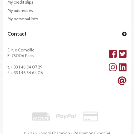
My credit slips
My addresses
My personal info
Contact
3, rue Corneille
F-75006 Paris
t. + 33 1 46 34 07 29
f. + 33 1 46 34 64 06
© 2026 Honoré Champion - Réalisation
Cybor SA