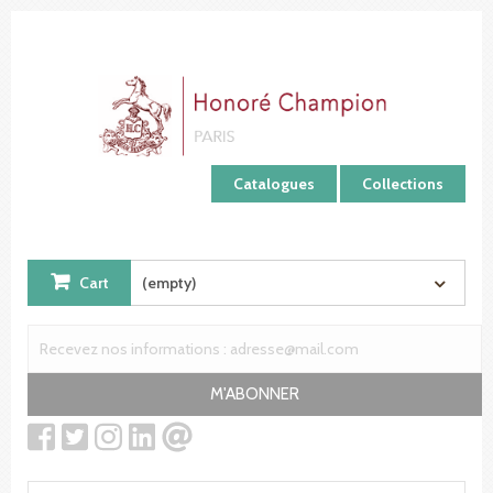
Cookies management panel
Catalogues
Collections
Cart
(empty)
M'ABONNER