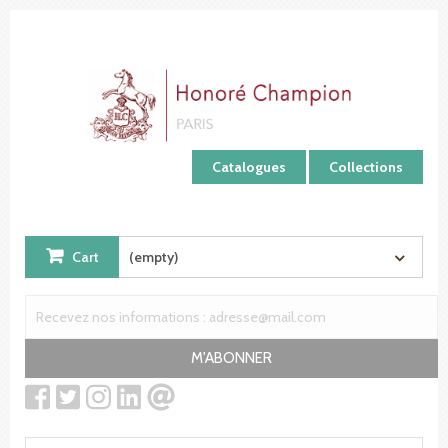
Cookies management panel
Catalogues
Collections
Cart
(empty)
M'ABONNER