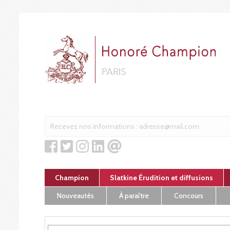
Cookies management panel
Champion
Slatkine Érudition et diffusions
Nouveautés
À paraître
Concours