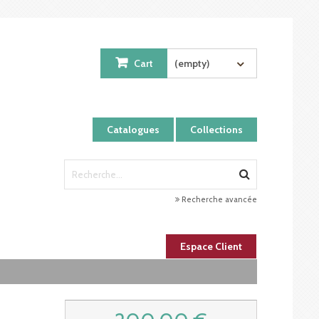
Cart
(empty)
Catalogues
Collections
Recherche avancée
Espace Client