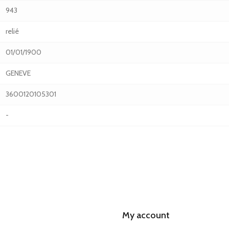
943
relié
01/01/1900
GENEVE
3600120105301
-
My account