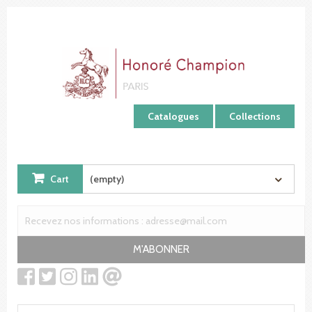
Cookies management panel
Catalogues
Collections
Cart
(empty)
M'ABONNER