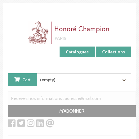
Cookies management panel
Catalogues
Collections
Cart
(empty)
M'ABONNER