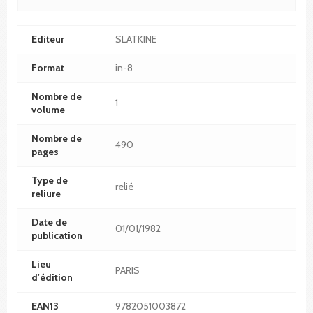
Editeur
SLATKINE
Format
in-8
Nombre de
1
volume
Nombre de
490
pages
Type de
relié
reliure
Date de
01/01/1982
publication
Lieu
PARIS
d'édition
EAN13
9782051003872