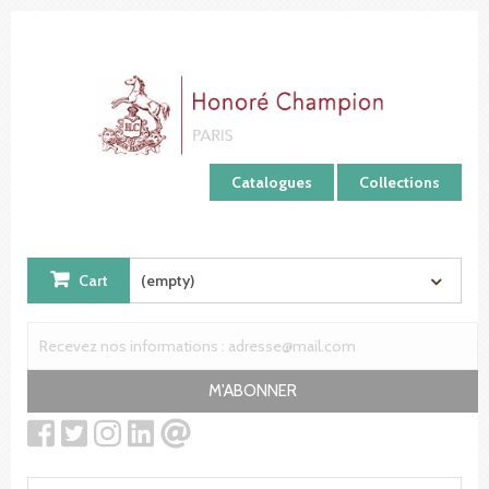
Cookies management panel
Catalogues
Collections
Cart
(empty)
M'ABONNER