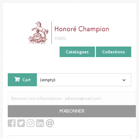
Cookies management panel
Catalogues
Collections
Cart
(empty)
M'ABONNER