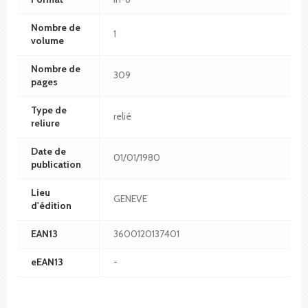
Nombre de
1
volume
Nombre de
309
pages
Type de
relié
reliure
Date de
01/01/1980
publication
Lieu
GENEVE
d'édition
EAN13
3600120137401
eEAN13
-