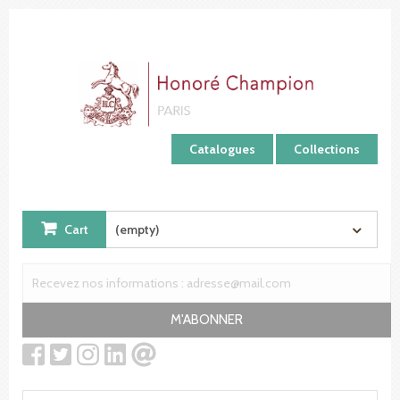
Cookies management panel
Catalogues
Collections
Cart
(empty)
M'ABONNER