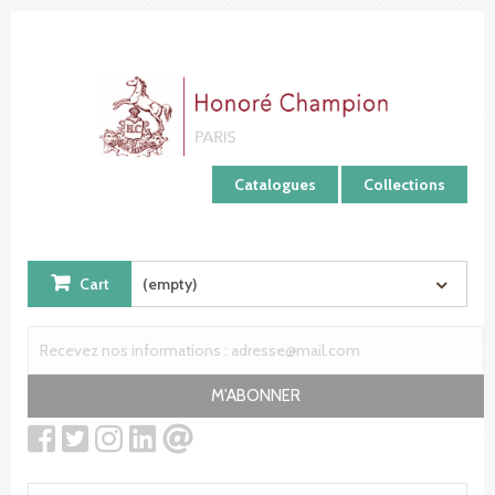
Cookies management panel
Catalogues
Collections
Cart
(empty)
M'ABONNER