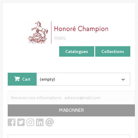
Cookies management panel
Catalogues
Collections
Cart
(empty)
M'ABONNER