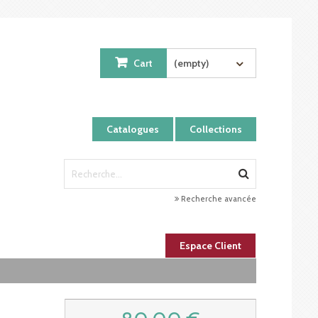
Cart
(empty)
Catalogues
Collections
Recherche avancée
Espace Client