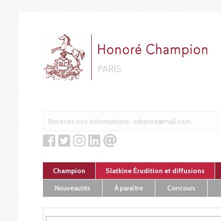
Cookies management panel
Champion
Slatkine Érudition et diffusions
Nouveautés
À paraître
Concours