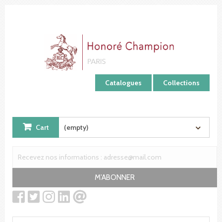
Cookies management panel
Catalogues
Collections
Cart
(empty)
M'ABONNER