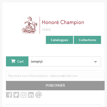
Cookies management panel
Catalogues
Collections
Cart
(empty)
M'ABONNER