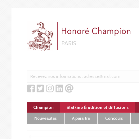
Cookies management panel
Champion
Slatkine Érudition et diffusions
Nouveautés
À paraître
Concours