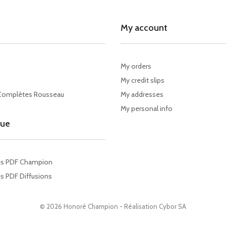
My account
My orders
My credit slips
Complètes Rousseau
My addresses
My personal info
gue
es PDF Champion
s PDF Diffusions
© 2026 Honoré Champion - Réalisation
Cybor SA