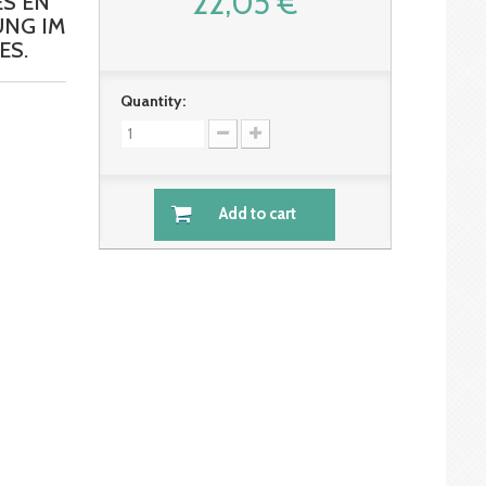
22,05 €
ES EN
UNG IM
ES.
Quantity:
Add to cart