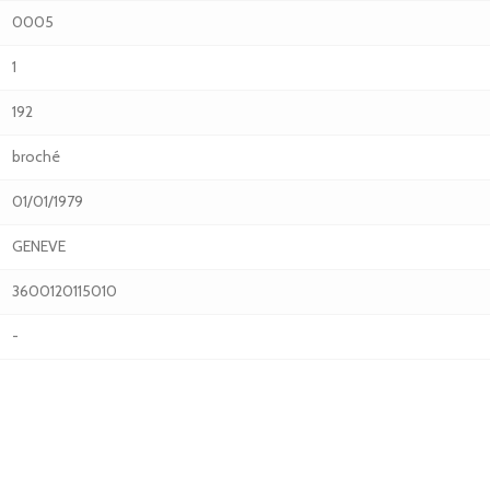
0005
1
192
broché
01/01/1979
GENEVE
3600120115010
-