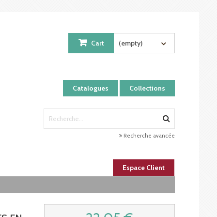
Cart
(empty)
Catalogues
Collections
Recherche avancée
Espace Client