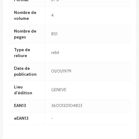
Nombre de
4
volume
Nombre de
851
pages
Type de
relié
reliure
Date de
01/01/1979
publication
Lieu
GENEVE
d'édition
EAN13
3600120104823
eEAN13
-