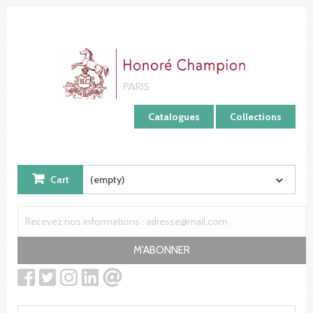
Cookies management panel
Catalogues
Collections
Cart
(empty)
M'ABONNER