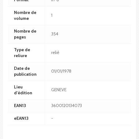
Nombre de
1
volume
Nombre de
354
pages
Type de
relié
reliure
Date de
01/01/1978
publication
Lieu
GENEVE
d'édition
EAN13
3600120134073
eEAN13
-