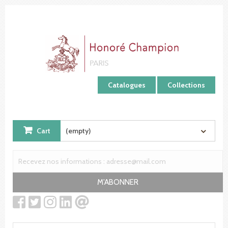
Cookies management panel
Catalogues
Collections
Cart
(empty)
M'ABONNER