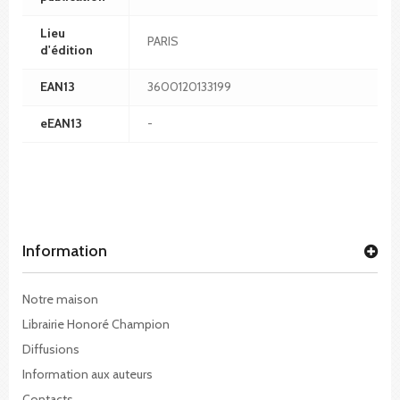
Lieu
PARIS
d'édition
EAN13
3600120133199
eEAN13
-
Information
Notre maison
Librairie Honoré Champion
Diffusions
Information aux auteurs
Contacts