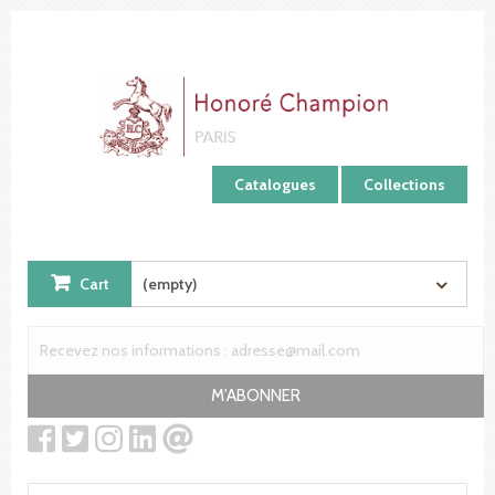
Cookies management panel
Catalogues
Collections
Cart
(empty)
M'ABONNER