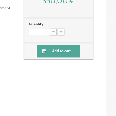
350,00 €
plément
Quantity:
Add to cart