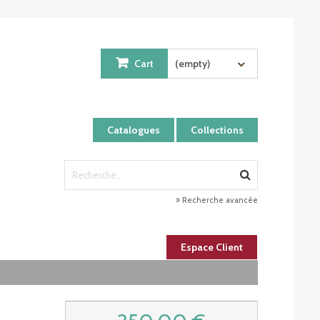
Cart
(empty)
Catalogues
Collections
Recherche avancée
Espace Client