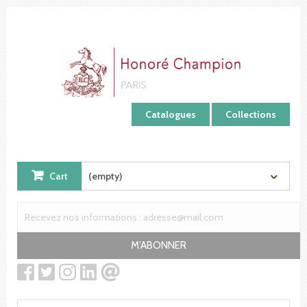
Cookies management panel
Catalogues
Collections
Cart
(empty)
M'ABONNER