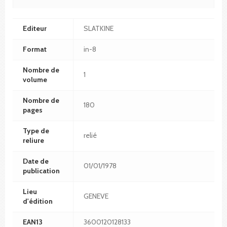
Editeur
SLATKINE
Format
in-8
Nombre de
1
volume
Nombre de
180
pages
Type de
relié
reliure
Date de
01/01/1978
publication
Lieu
GENEVE
d'édition
EAN13
3600120128133