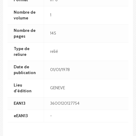
Nombre de
1
volume
Nombre de
145
pages
Type de
relié
reliure
Date de
01/01/1978
publication
Lieu
GENEVE
d'édition
EAN13
3600120127754
eEAN13
-