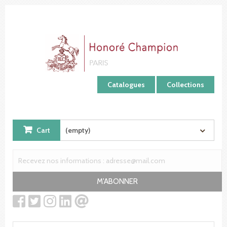
Cookies management panel
Catalogues
Collections
Cart
(empty)
M'ABONNER