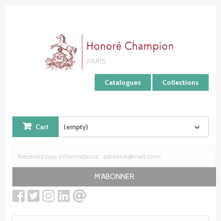
Cookies management panel
Catalogues
Collections
Cart
(empty)
M'ABONNER