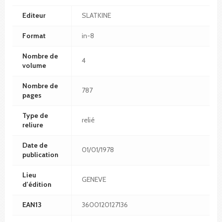
Editeur
SLATKINE
Format
in-8
Nombre de
4
volume
Nombre de
787
pages
Type de
relié
reliure
Date de
01/01/1978
publication
Lieu
GENEVE
d'édition
EAN13
3600120127136