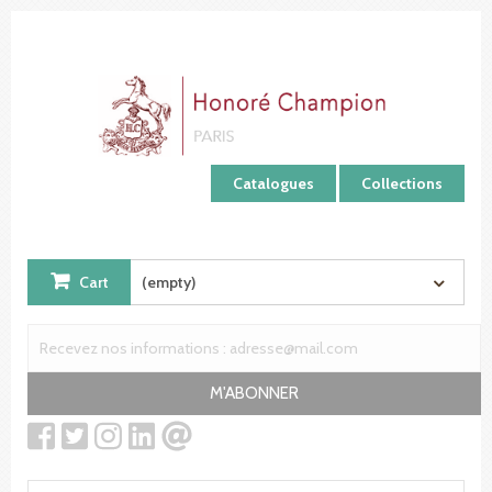
Cookies management panel
Catalogues
Collections
Cart
(empty)
M'ABONNER