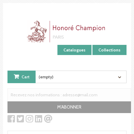
Cookies management panel
Catalogues
Collections
Cart
(empty)
M'ABONNER