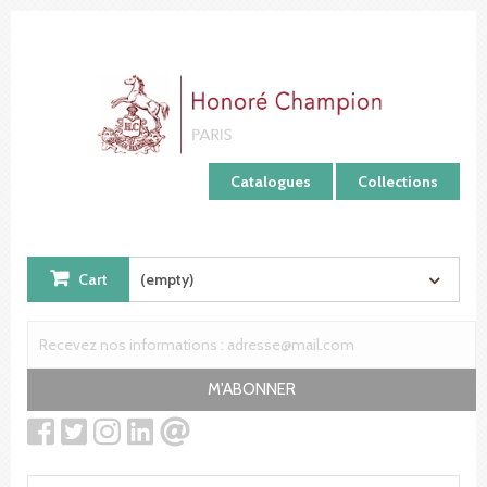
Cookies management panel
Catalogues
Collections
Cart
(empty)
M'ABONNER