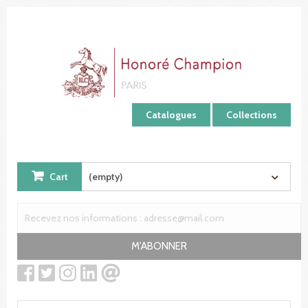
Cookies management panel
Catalogues
Collections
Cart
(empty)
M'ABONNER