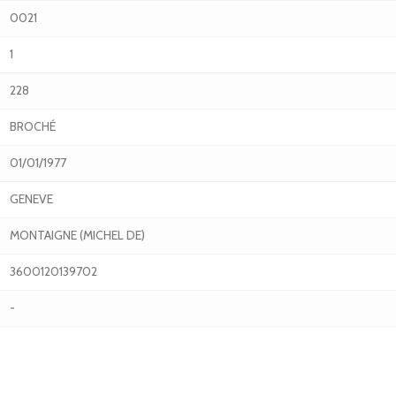
0021
1
228
BROCHÉ
01/01/1977
GENEVE
MONTAIGNE (MICHEL DE)
3600120139702
-