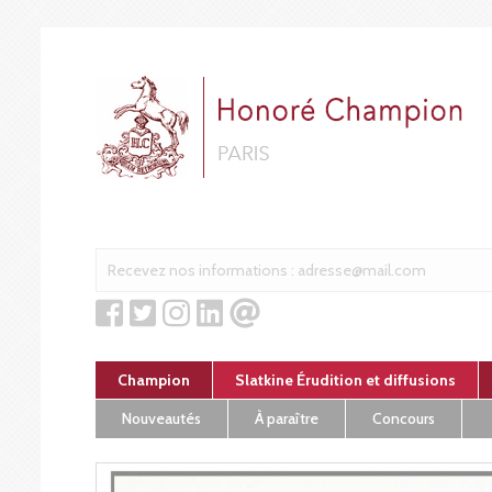
Cookies management panel
Champion
Slatkine Érudition et diffusions
Nouveautés
À paraître
Concours