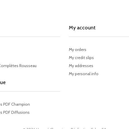
My account
My orders
My credit slips
Complètes Rousseau
My addresses
My personal info
gue
es PDF Champion
s PDF Diffusions