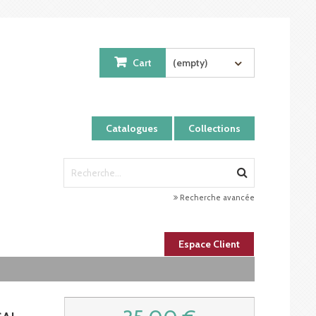
Cart
(empty)
Catalogues
Collections
Recherche avancée
Espace Client