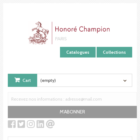
Cookies management panel
Catalogues
Collections
Cart
(empty)
M'ABONNER