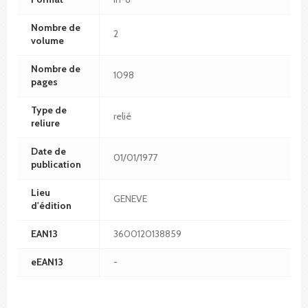
Nombre de
2
volume
Nombre de
1098
pages
Type de
relié
reliure
Date de
01/01/1977
publication
Lieu
GENEVE
d'édition
EAN13
3600120138859
eEAN13
-