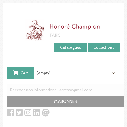
Cookies management panel
Catalogues
Collections
Cart
(empty)
M'ABONNER