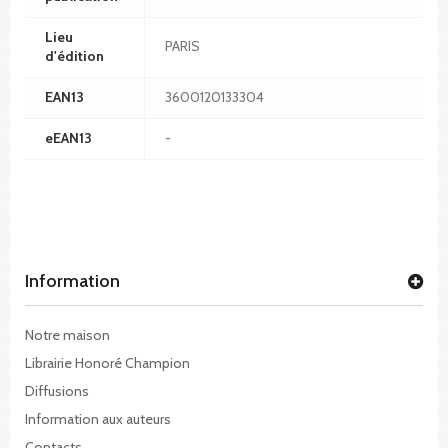
Lieu
PARIS
d'édition
EAN13
3600120133304
eEAN13
-
Information
Notre maison
Librairie Honoré Champion
Diffusions
Information aux auteurs
Contacts