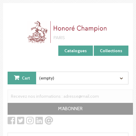
Cookies management panel
Catalogues
Collections
Cart
(empty)
M'ABONNER