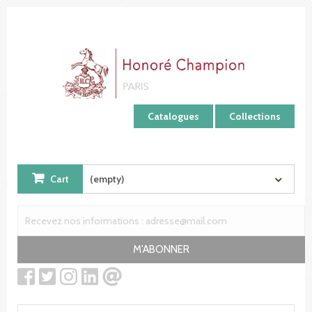
Cookies management panel
Catalogues
Collections
Cart
(empty)
M'ABONNER