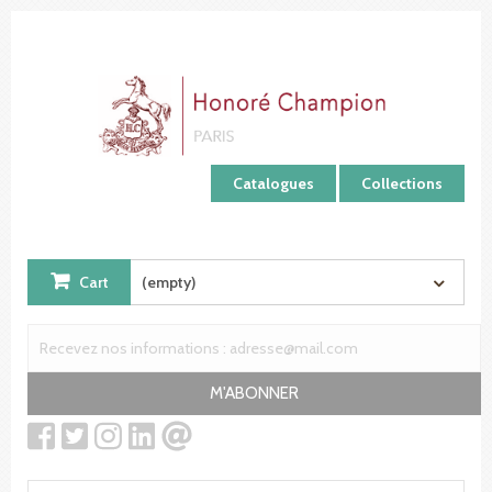
Cookies management panel
Catalogues
Collections
Cart
(empty)
M'ABONNER