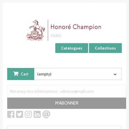
Cookies management panel
Catalogues
Collections
Cart
(empty)
M'ABONNER