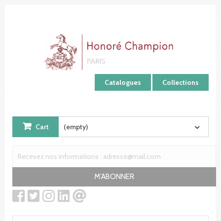
Cookies management panel
Catalogues
Collections
Cart
(empty)
M'ABONNER