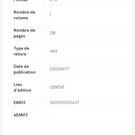
Nombre de
1
volume
Nombre de
218
pages
Type de
relié
reliure
Date de
01/01/1977
publication
Lieu
GENEVE
d'édition
EAN13
3600120125637
eEAN13
-