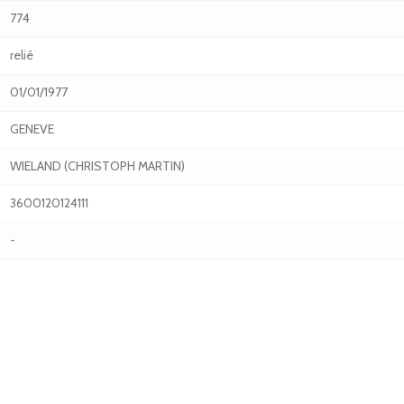
774
relié
01/01/1977
GENEVE
WIELAND (CHRISTOPH MARTIN)
3600120124111
-