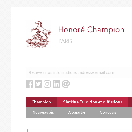
Cookies management panel
Champion
Slatkine Érudition et diffusions
Nouveautés
À paraître
Concours