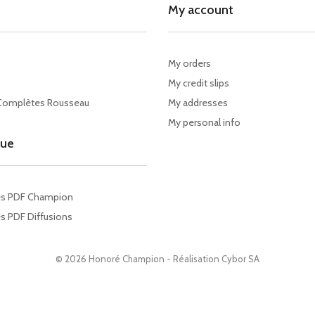
My account
My orders
My credit slips
Complètes Rousseau
My addresses
My personal info
gue
es PDF Champion
s PDF Diffusions
© 2026 Honoré Champion - Réalisation
Cybor SA