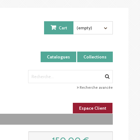
Cart
(empty)
Catalogues
Collections
Recherche avancée
Espace Client