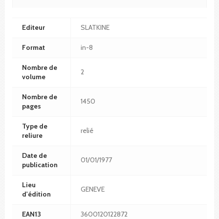
Editeur
SLATKINE
Format
in-8
Nombre de
2
volume
Nombre de
1450
pages
Type de
relié
reliure
Date de
01/01/1977
publication
Lieu
GENEVE
d'édition
EAN13
3600120122872