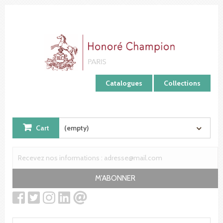
Cookies management panel
Catalogues
Collections
Cart
(empty)
M'ABONNER