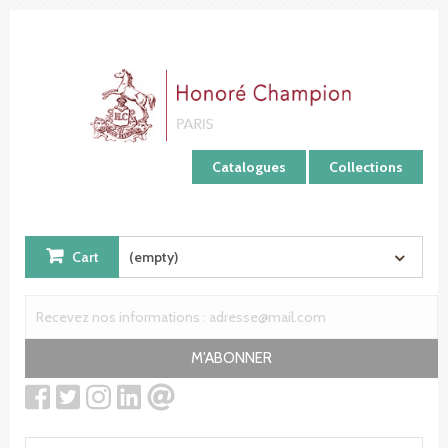
Cookies management panel
Catalogues
Collections
Cart
(empty)
M'ABONNER