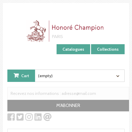
Cookies management panel
Catalogues
Collections
Cart
(empty)
M'ABONNER