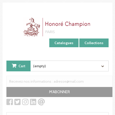
Cookies management panel
Catalogues
Collections
Cart
(empty)
M'ABONNER