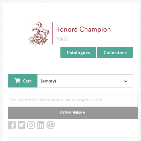
Cookies management panel
Catalogues
Collections
Cart
(empty)
M'ABONNER