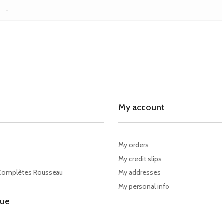
-
My account
My orders
My credit slips
Complètes Rousseau
My addresses
My personal info
gue