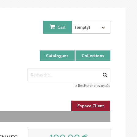
Cart
(empty)
Catalogues
Collections
Recherche avancée
Espace Client