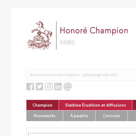
Cookies management panel
Champion
Slatkine Érudition et diffusions
Nouveautés
À paraître
Concours