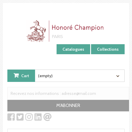
Cookies management panel
Catalogues
Collections
Cart
(empty)
M'ABONNER